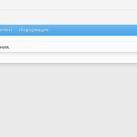
нтент
Информация
ния.