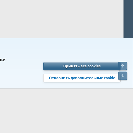
ния
Верх
Принять все cookies
вия и правила
Политика конфиденциальности
Помощь
R
Низ
S
Отклонить дополнительные cookie
S
 s9e/MediaSites