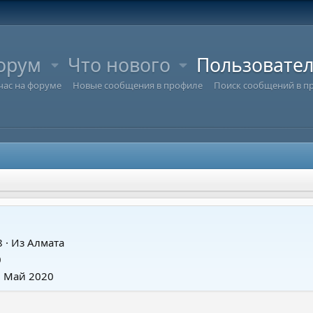
орум
Что нового
Пользовате
час на форуме
Новые сообщения в профиле
Поиск сообщений в п
8
·
Из
Алмата
0
7 Май 2020