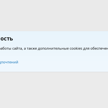
ость
аботы сайта, а также дополнительные cookies для обеспече
Обратная связь
Усло
дпочтений
®
®
form by XenForo
© 2010-2026 XenForo Ltd.
Перевод от Jumuro
|
Media embeds via