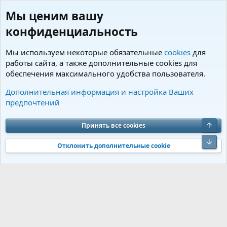
Мы ценим вашу
конфиденциальность
Мы используем некоторые обязательные
cookies
для
работы сайта, а также дополнительные cookies для
обеспечения максимального удобства пользователя.
Пользователи
Дополнительная информация и настройка Ваших
предпочтений
Cookies
Charm by DCom
Russian (RU)
Обратная связь
Условия и правила
Верх
Принять все cookies
Политика конфиденциальности
Помощь
R
S
Низ
S
Отклонить дополнительные cookie
®
Community platform by XenForo
© 2010-2026 XenForo Ltd.
Перевод от
®
Jumuro
|
Media embeds via s9e/MediaSites