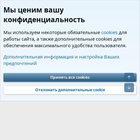
Мы ценим вашу
конфиденциальность
Мы используем некоторые обязательные
cookies
для
работы сайта, а также дополнительные cookies для
обеспечения максимального удобства пользователя.
Пользователи
Дополнительная информация и настройка Ваших
предпочтений
Cookies
Charm by DCom
Russian (RU)
Обратная связь
Условия и правила
Верх
Принять все cookies
Политика конфиденциальности
Помощь
R
S
Низ
S
Отклонить дополнительные cookie
®
Community platform by XenForo
© 2010-2026 XenForo Ltd.
Перевод от
®
Jumuro
|
Media embeds via s9e/MediaSites