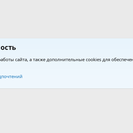
ость
аботы сайта, а также дополнительные cookies для обеспече
Обратная связь
Усло
дпочтений
®
®
form by XenForo
© 2010-2026 XenForo Ltd.
Перевод от Jumuro
|
Media embeds via