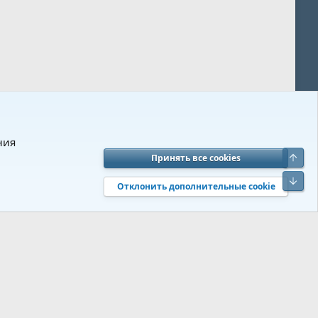
ния
Верх
Принять все cookies
вия и правила
Политика конфиденциальности
Помощь
R
Низ
S
Отклонить дополнительные cookie
S
 s9e/MediaSites