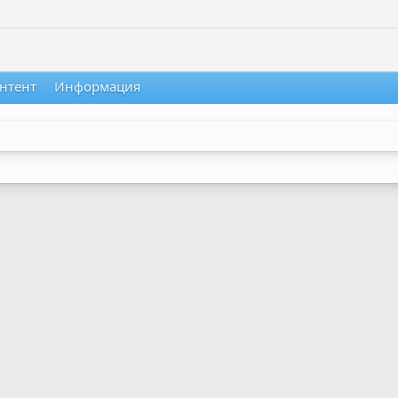
нтент
Информация