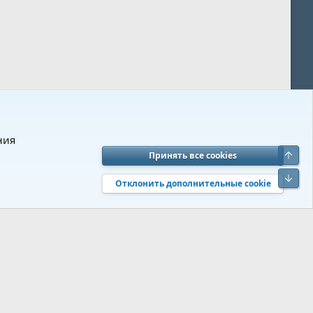
ния
Верх
Принять все cookies
вия и правила
Политика конфиденциальности
Помощь
R
Низ
S
Отклонить дополнительные cookie
S
 s9e/MediaSites