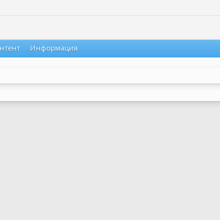
нтент
Информация