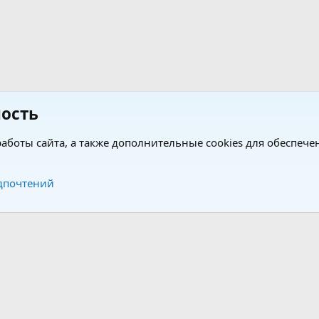
ость
аботы сайта, а также дополнительные cookies для обеспече
Обратная связь
Усло
дпочтений
®
®
form by XenForo
© 2010-2026 XenForo Ltd.
Перевод от Jumuro
|
Media embeds via