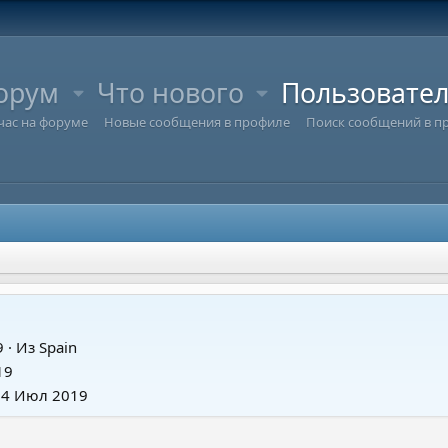
орум
Что нового
Пользовате
час на форуме
Новые сообщения в профиле
Поиск сообщений в п
9
·
Из
Spain
19
24 Июл 2019