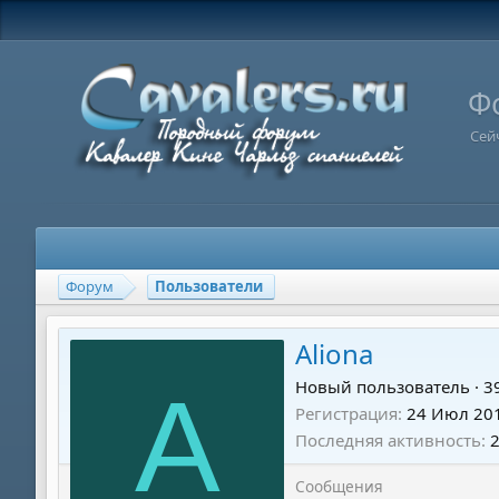
Ф
Сей
Форум
Пользователи
Aliona
A
Новый пользователь
·
3
Регистрация
24 Июл 20
Последняя активность
Сообщения