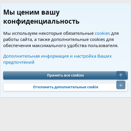
Мы ценим вашу
конфиденциальность
Мы используем некоторые обязательные
cookies
для
работы сайта, а также дополнительные cookies для
обеспечения максимального удобства пользователя.
Пользователи
Дополнительная информация и настройка Ваших
предпочтений
Cookies
Charm by DCom
Russian (RU)
Обратная связь
Условия и правила
Верх
Принять все cookies
Политика конфиденциальности
Помощь
R
S
Низ
S
Отклонить дополнительные cookie
®
Community platform by XenForo
© 2010-2026 XenForo Ltd.
Перевод от
®
Jumuro
|
Media embeds via s9e/MediaSites