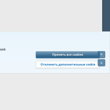
ния
Верх
Принять все cookies
вия и правила
Политика конфиденциальности
Помощь
R
Низ
S
Отклонить дополнительные cookie
S
 s9e/MediaSites