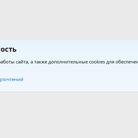
ость
аботы сайта, а также дополнительные cookies для обеспече
Обратная связь
Усло
дпочтений
®
®
form by XenForo
© 2010-2026 XenForo Ltd.
Перевод от Jumuro
|
Media embeds via