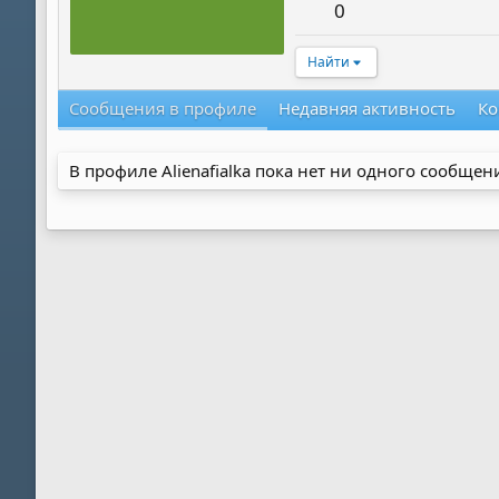
0
Найти
Сообщения в профиле
Недавняя активность
Ко
В профиле Alienafialka пока нет ни одного сообщен