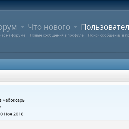
орум
Что нового
Пользовате
час на форуме
Новые сообщения в профиле
Поиск сообщений в п
з
Чебоксары
7
30 Ноя 2018