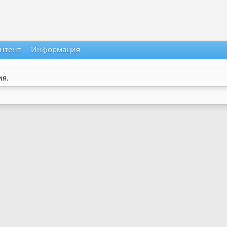
нтент
Информация
ия.