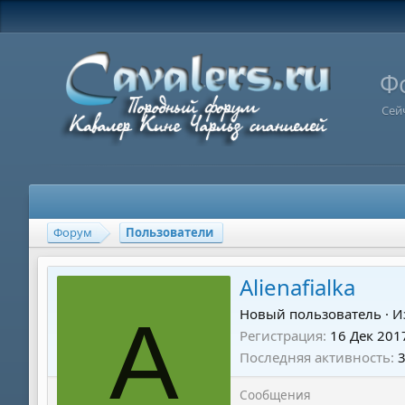
Ф
Сей
Форум
Пользователи
Alienafialka
A
Новый пользователь
·
И
Регистрация
16 Дек 201
Последняя активность
Сообщения