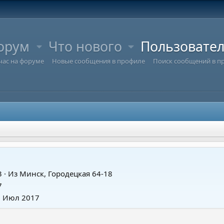
орум
Что нового
Пользовате
час на форуме
Новые сообщения в профиле
Поиск сообщений в п
3
·
Из
Минск, Городецкая 64-18
7
5 Июл 2017