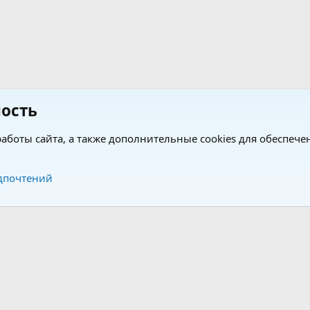
ость
аботы сайта, а также дополнительные cookies для обеспече
Обратная связь
Усло
дпочтений
®
®
form by XenForo
© 2010-2026 XenForo Ltd.
Перевод от Jumuro
|
Media embeds via