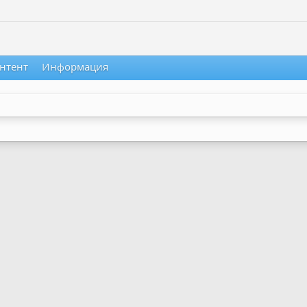
нтент
Информация