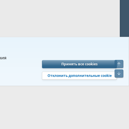
ния
Верх
Принять все cookies
вия и правила
Политика конфиденциальности
Помощь
R
Низ
S
Отклонить дополнительные cookie
S
 s9e/MediaSites