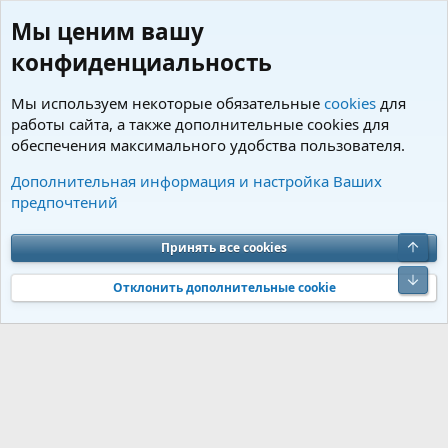
Мы ценим вашу
конфиденциальность
Мы используем некоторые обязательные
cookies
для
работы сайта, а также дополнительные cookies для
обеспечения максимального удобства пользователя.
Пользователи
Дополнительная информация и настройка Ваших
предпочтений
Cookies
Charm by DCom
Russian (RU)
Обратная связь
Условия и правила
Верх
Принять все cookies
Политика конфиденциальности
Помощь
R
S
Низ
S
Отклонить дополнительные cookie
®
Community platform by XenForo
© 2010-2026 XenForo Ltd.
Перевод от
®
Jumuro
|
Media embeds via s9e/MediaSites