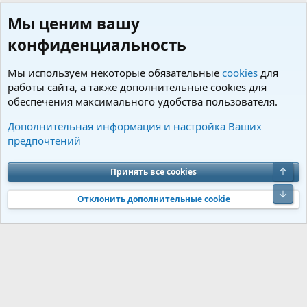
Мы ценим вашу
конфиденциальность
Мы используем некоторые обязательные
cookies
для
работы сайта, а также дополнительные cookies для
обеспечения максимального удобства пользователя.
Пользователи
Дополнительная информация и настройка Ваших
предпочтений
Cookies
Charm by DCom
Russian (RU)
Обратная связь
Условия и правила
Верх
Принять все cookies
Политика конфиденциальности
Помощь
R
S
Низ
S
Отклонить дополнительные cookie
®
Community platform by XenForo
© 2010-2026 XenForo Ltd.
Перевод от
®
Jumuro
|
Media embeds via s9e/MediaSites