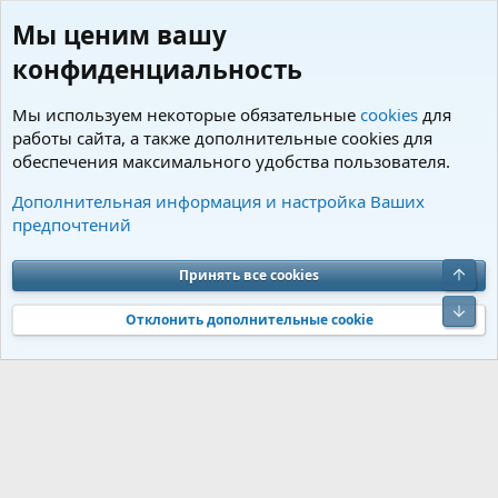
Мы ценим вашу
конфиденциальность
Мы используем некоторые обязательные
cookies
для
работы сайта, а также дополнительные cookies для
обеспечения максимального удобства пользователя.
Пользователи
Дополнительная информация и настройка Ваших
предпочтений
Cookies
Charm by DCom
Russian (RU)
Обратная связь
Условия и правила
Верх
Принять все cookies
Политика конфиденциальности
Помощь
R
S
Низ
S
Отклонить дополнительные cookie
®
Community platform by XenForo
© 2010-2026 XenForo Ltd.
Перевод от
®
Jumuro
|
Media embeds via s9e/MediaSites