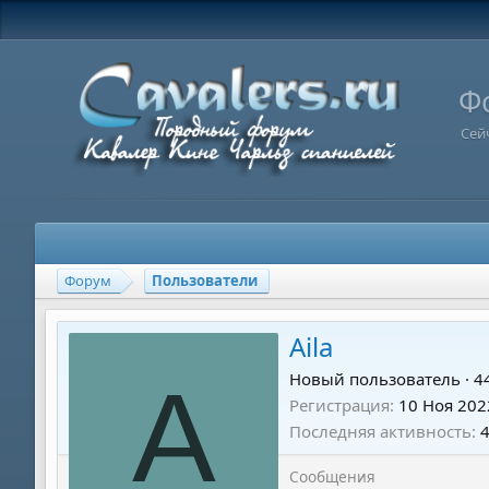
Ф
Сей
Форум
Пользователи
Aila
A
Новый пользователь
·
4
Регистрация
10 Ноя 202
Последняя активность
Сообщения