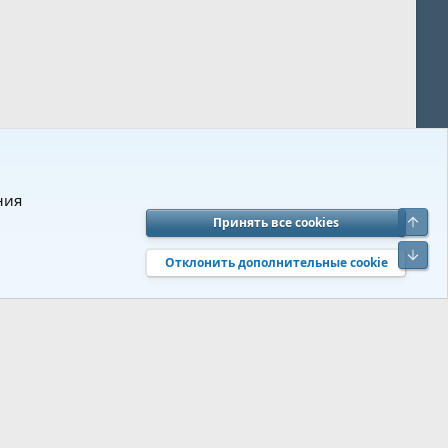
ния
Верх
Принять все cookies
вия и правила
Политика конфиденциальности
Помощь
R
Низ
S
Отклонить дополнительные cookie
S
 s9e/MediaSites