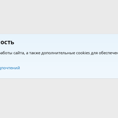
ость
аботы сайта, а также дополнительные cookies для обеспече
Обратная связь
Усло
дпочтений
®
®
form by XenForo
© 2010-2026 XenForo Ltd.
Перевод от Jumuro
|
Media embeds via