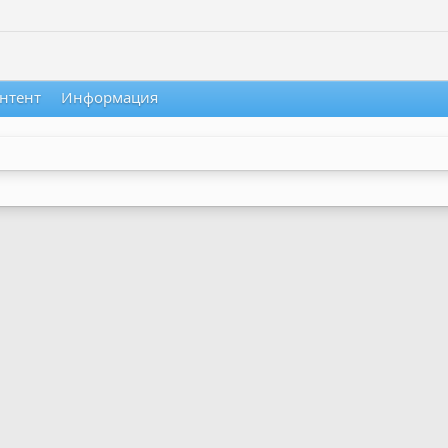
нтент
Информация