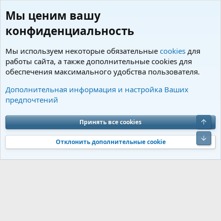
Мы ценим вашу
конфиденциальность
Мы используем некоторые обязательные
cookies
для
работы сайта, а также дополнительные cookies для
обеспечения максимального удобства пользователя.
Пользователи
Дополнительная информация и настройка Ваших
предпочтений
Cookies
Charm by DCom
Russian (RU)
Обратная связь
Условия и правила
Верх
Принять все cookies
Политика конфиденциальности
Помощь
R
S
Низ
S
Отклонить дополнительные cookie
®
Community platform by XenForo
© 2010-2026 XenForo Ltd.
Перевод от
®
Jumuro
|
Media embeds via s9e/MediaSites