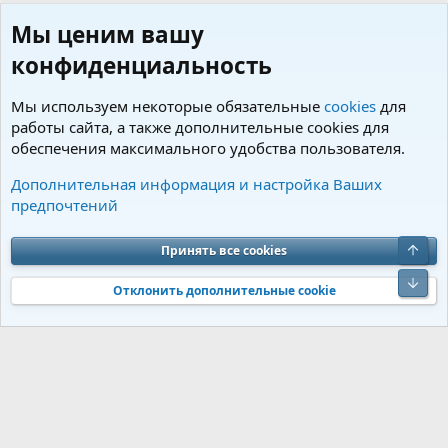
Мы ценим вашу
конфиденциальность
Мы используем некоторые обязательные
cookies
для
работы сайта, а также дополнительные cookies для
обеспечения максимального удобства пользователя.
Пользователи
Дополнительная информация и настройка Ваших
предпочтений
Cookies
Charm by DCom
Russian (RU)
Обратная связь
Условия и правила
Верх
Принять все cookies
Политика конфиденциальности
Помощь
R
S
Низ
S
Отклонить дополнительные cookie
®
Community platform by XenForo
© 2010-2026 XenForo Ltd.
Перевод от
®
Jumuro
|
Media embeds via s9e/MediaSites