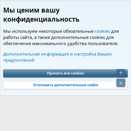
Мы ценим вашу
конфиденциальность
Мы используем некоторые обязательные
cookies
для
работы сайта, а также дополнительные cookies для
обеспечения максимального удобства пользователя.
Пользователи
Дополнительная информация и настройка Ваших
предпочтений
Cookies
Charm by DCom
Russian (RU)
Обратная связь
Условия и правила
Верх
Принять все cookies
Политика конфиденциальности
Помощь
R
S
Низ
S
Отклонить дополнительные cookie
®
Community platform by XenForo
© 2010-2026 XenForo Ltd.
Перевод от
®
Jumuro
|
Media embeds via s9e/MediaSites